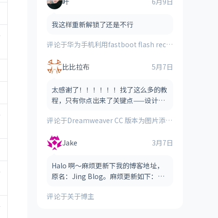
叶
6月9日
我这样重新解锁了还是不行
多
评论于
华为手机利用fastboot flash recovery_ramdisk **.img刷入的第三方recovery时提示“FAILED(remote:image verification error)”的解决方法
比比拉布
5月7日
太感谢了！！！！！！找了这么多的教
程，只有你点出来了关键点——设计视
图！！！！
多
评论于
Dreamweaver CC 版本为图片添加图像热点（图像地图）的方法
Jake
3月7日
Halo 啊～麻烦更新下我的博客地址，
多
原名：Jing Blog。麻烦更新如下：
Jake Blog（后缀可以省略，也可以保
评论于
关于博主
留，看哪个风格适合） 网址：htt
多