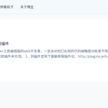
序猿段子
关于博主
图插件
builder之类编辑器的web开发者，一定会对他们右侧的代码缩略图功能爱
可以通过 CodeGlance 这款插件来实现。 1、到插件官网下载最新版插件包：http://plugins.je