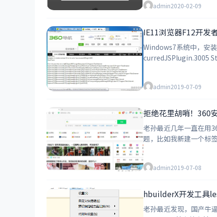
admin
2020-02-09
IE11浏览器F12开发者工具
Windows7系统中，安装了IE
curredJSPlugin.3005 St
admin
2019-07-09
拒绝花里胡哨！36
老孙最近几年一直在用3
题，比如我新建一个标签页
哨的页面呢？
admin
2019-07-08
hbuilderX开发工
老孙最近发现，国产牛逼IE