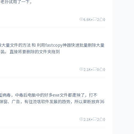
HBuilderX其实就之前hbuilder的精简版，把一些不常用的功能都剔除掉了，专注web代码编写。 老孙试用了一下，
6.6K+
2
0
文件的方法 和 利用fastcopy神器快速批量删除大量
文件的方法 今天老孙再给大家分享一个小工具：Mass Direct 这是个绿色软件，打开即用，无需安装。 直接将要删除的文件夹拖到
2.1K+
0
0
用、弹窗、广告，有往流氓软件发展的趋势，所以果断放弃36
2.1K+
2
0