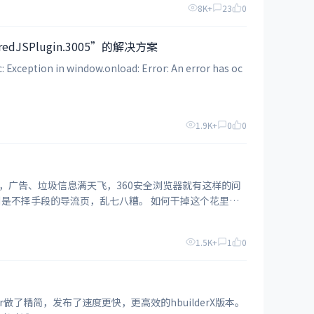
8K+
23
0
curedJSPlugin.3005”的解决方案
in window.onload: Error: An error has oc
1.9K+
0
0
，广告、垃圾信息满天飞，360安全浏览器就有这样的问
流页，乱七八糟。 如何干掉这个花里胡
1.5K+
1
0
er做了精简，发布了速度更快，更高效的hbuilderX版本。