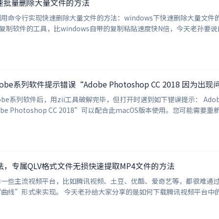
器快速批量删除大量文件的方法
速删除大量文件的方法：windows下快速删除大量文件的方法 今天再给大家推荐一个款神器：Fastcopy Fa
快速复制软件的工具，比windows自带的复制粘贴速度快N倍，今天老孙
obe系列软件提示错误“Adobe Photoshop CC 2018 
be系列软件后，用zii工具破解完毕，但打开时遇到如下错误提示： Adobe Pho
e Photoshop CC 2018”可以配合此macOS版本使用。您可能需要
，专属QLV格式文件无损快速提取MP4文件的方法
内一些主流视频平台，比如腾讯视频、土豆、优酷、爱奇艺等，都很难通
讯视频平台中的视频： 1、下载安装腾讯视频电脑客户端，下载地址：h