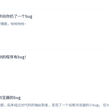
向你扔了一个bug
情图，哈哈哈哈~
的程序有bug！
览器的bug
码的抽丝剥茧，发现了一个谷歌浏览器的小bug。 在li中放入一个img图片元素，如果li的宽度小于里面img的