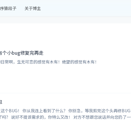
序猿段子
关于博主
个小bug修复完再走
的日常啊，生无可恋的感觉有木有！绝望的感觉有木有！
包
名路过的小码农 对方敏捷的躲开了你的BUG，扑通一