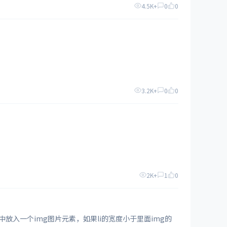
4.5K+
0
0
3.2K+
0
0
2K+
1
0