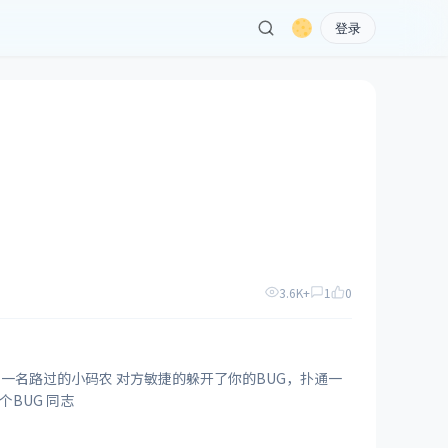
登录
3.6K+
1
0
声摔在了地上 BUG修完了吗？ 说好不提该需求的，你特么又改！ 对方不想跟您说话并向您扔了一个BUG 同志