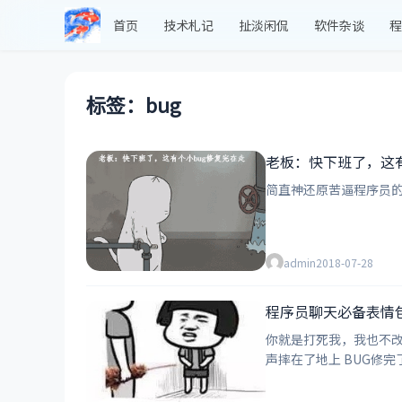
首页
技术札记
扯淡闲侃
软件杂谈
程
标签：bug
老板：快下班了，这有
简直神还原苦逼程序员
admin
2018-07-28
程序员聊天必备表情
你就是打死我，我也不改这个BUG！ 你从我连上看到了什么？ 你别急，等我剪完这个头再修BUG 一