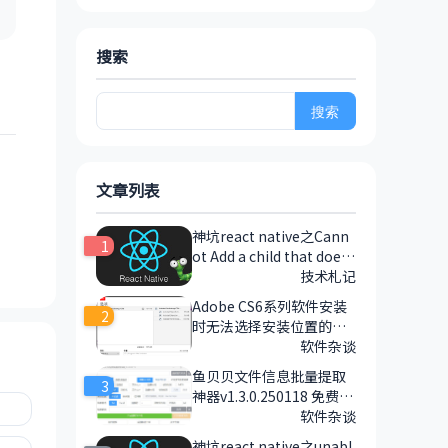
搜索
搜
索：
文章列表
神坑react native之Cann
1
ot Add a child that does
n't have a YogaNode to a
技术札记
parent with out a measu
Adobe CS6系列软件安装
2
re function
时无法选择安装位置的解
决方法
软件杂谈
鱼贝贝文件信息批量提取
3
神器v1.3.0.250118 免费|
绿色免安装|全功能离线版
软件杂谈
神坑react native之unabl