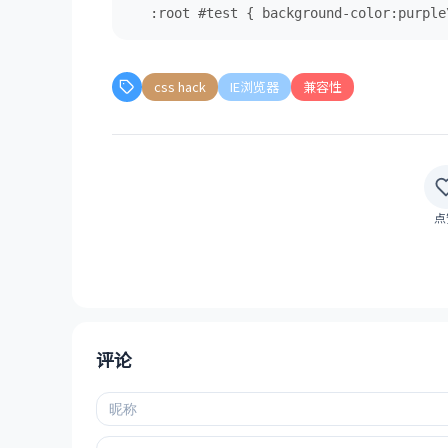
 :root #test { background-color:purple
css hack
IE浏览器
兼容性
点
评论