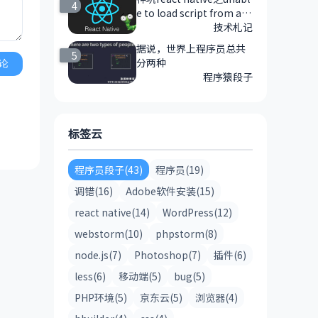
4
e to load script from ass
ets 'index.android.bundl
技术札记
e'报错的解决方法
据说，世界上程序员总共
5
分两种
论
程序猿段子
标签云
程序员段子(43)
程序员(19)
调错(16)
Adobe软件安装(15)
react native(14)
WordPress(12)
webstorm(10)
phpstorm(8)
node.js(7)
Photoshop(7)
插件(6)
less(6)
移动端(5)
bug(5)
PHP环境(5)
京东云(5)
浏览器(4)