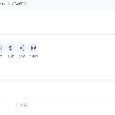
\9; } /*ie9*/
赞
打赏
分享
二维码