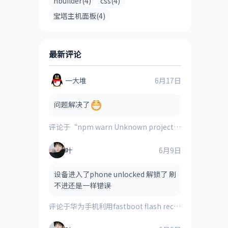
hbuilder(4)
css(4)
宝塔主机面板(4)
最新评论
一大堆
6月17日
问题解决了
评论于
“npm warn Unknown project config “electron_mirror”. This will stop working in the next major version of npm”的解决方案
叶
6月9日
设备进入了phone unlocked 解锁了 刷
不进还是一样错误
评论于
华为手机利用fastboot flash recovery_ramdisk **.img刷入的第三方recovery时提示“FAILED(remote:image verification error)”的解决方法