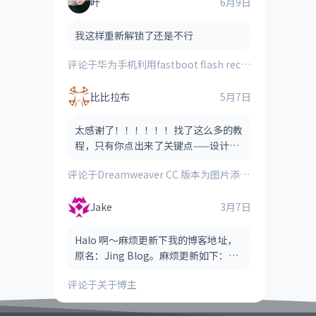
叶
6月9日
我这样重新解锁了还是不行
评论于
华为手机利用fastboot flash recovery_ramdisk **.img刷入的第三方recovery时提示“FAILED(remote:image verification error)”的解决方法
比比拉布
5月7日
太感谢了！！！！！！找了这么多的教
程，只有你点出来了关键点——设计视
图！！！！
评论于
Dreamweaver CC 版本为图片添加图像热点（图像地图）的方法
Jake
3月7日
Halo 啊～麻烦更新下我的博客地址，
原名：Jing Blog。麻烦更新如下：
Jake Blog（后缀可以省略，也可以保
评论于
关于博主
留，看哪个风格适合） 网址：htt