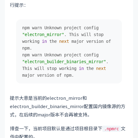
行提示：
npm warn Unknown project config 
"electron_mirror"
. This will stop 
working 
in
 the 
next
 major version of 
npm.

npm warn Unknown project config 
"electron_builder_binaries_mirror"
. 
This will stop working 
in
 the 
next
major version of npm.
提示大意是当前的electron_mirror和
electron_builder_binaries_mirror配置国内镜像源的方
式，在后续的major版本不会再被支持。
排查一下，当前项目默认是通过项目根目录下
文
.npmrc
件中配置的。