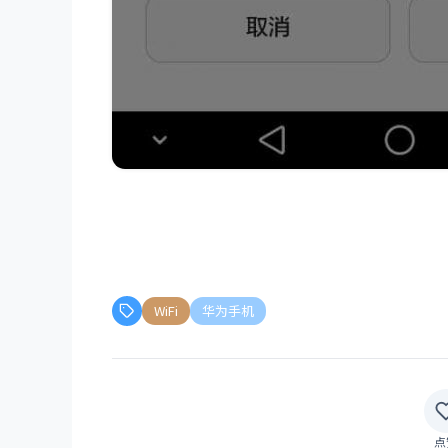
WiFi
华为手机
点