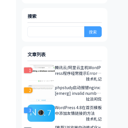
搜索
搜
索：
文章列表
腾讯云/阿里云主机WordP
1
ress程序经常提示Error e
stablishing a database c
技术札记
onnection 错误的解决方
phpstudy启动报错nginx:
2
法
[emerg] invalid number
of arguments in "includ
扯淡闲侃
e" directive in 的解决方
WordPress 4.8在首页模板
3
法
中添加友情链接的方法
技术札记
[推荐]浏览器自动格式化js