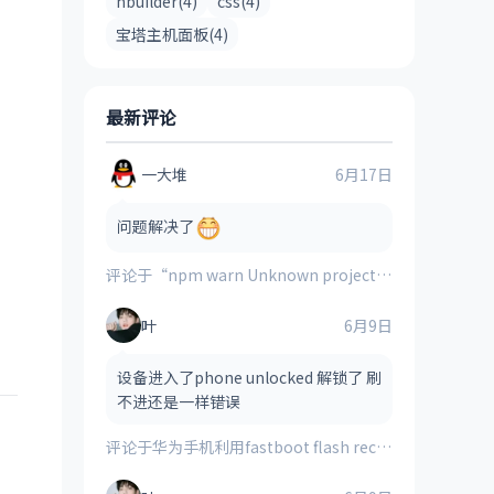
hbuilder(4)
css(4)
宝塔主机面板(4)
最新评论
一大堆
6月17日
问题解决了
评论于
“npm warn Unknown project config “electron_mirror”. This will stop working in the next major version of npm”的解决方案
叶
6月9日
设备进入了phone unlocked 解锁了 刷
不进还是一样错误
评论于
华为手机利用fastboot flash recovery_ramdisk **.img刷入的第三方recovery时提示“FAILED(remote:image verification error)”的解决方法