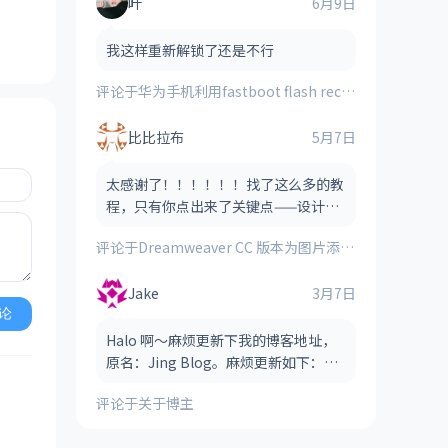
叶
6月9日
我这样重新解锁了还是不行
评论于
华为手机利用fastboot flash recovery_ramdisk **.img刷入的第三方recovery时提示“FAILED(remote:image verification error)”的解决方法
比比拉布
5月7日
太感谢了！！！！！！找了这么多的教
程，只有你点出来了关键点——设计视
图！！！！
评论于
Dreamweaver CC 版本为图片添加图像热点（图像地图）的方法
Jake
3月7日
论
Halo 啊～麻烦更新下我的博客地址，
原名：Jing Blog。麻烦更新如下：
Jake Blog（后缀可以省略，也可以保
评论于
关于博主
留，看哪个风格适合） 网址：htt