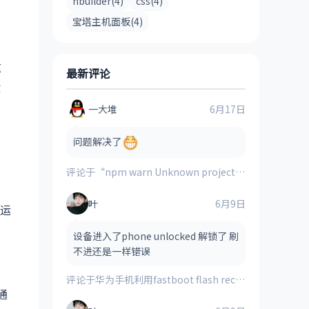
hbuilder(4)
css(4)
宝塔主机面板(4)
这
最新评论
设
一大堆
6月17日
问题解决了
评论于
“npm warn Unknown project config “electron_mirror”. This will stop working in the next major version of npm”的解决方案
叶
6月9日
运
设备进入了phone unlocked 解锁了 刷
不进还是一样错误
评论于
华为手机利用fastboot flash recovery_ramdisk **.img刷入的第三方recovery时提示“FAILED(remote:image verification error)”的解决方法
通