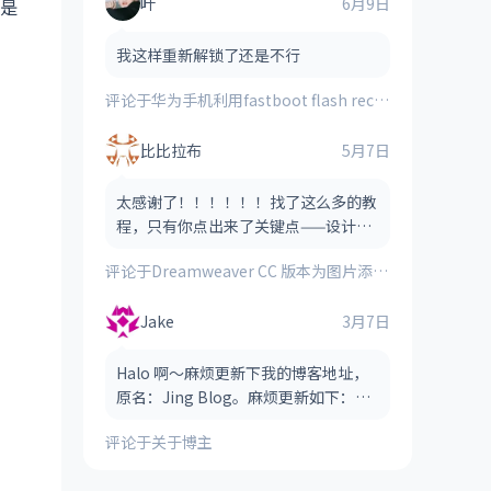
叶
6月9日
道是
我这样重新解锁了还是不行
评论于
华为手机利用fastboot flash recovery_ramdisk **.img刷入的第三方recovery时提示“FAILED(remote:image verification error)”的解决方法
比比拉布
5月7日
太感谢了！！！！！！找了这么多的教
程，只有你点出来了关键点——设计视
图！！！！
评论于
Dreamweaver CC 版本为图片添加图像热点（图像地图）的方法
Jake
3月7日
Halo 啊～麻烦更新下我的博客地址，
原名：Jing Blog。麻烦更新如下：
Jake Blog（后缀可以省略，也可以保
评论于
关于博主
留，看哪个风格适合） 网址：htt