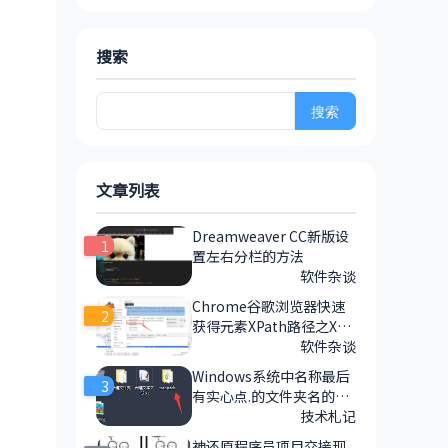
搜索
搜
索：
文章列表
Dreamweaver CC新版设
1
置左右分栏的方法
软件杂谈
Chrome谷歌浏览器快速
2
获得元素XPath路径之XPa
th Helper插件
软件杂谈
Windows系统中名称最后
3
有实心点.的文件夹名的删
除方式
技术札记
神还原程序员项目交接现