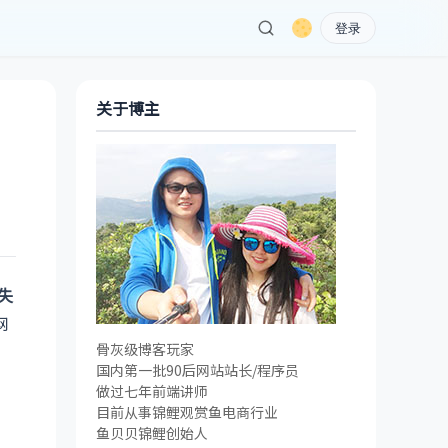
登录
关于博主
e失
网
骨灰级博客玩家
国内第一批90后网站站长/程序员
做过七年前端讲师
目前从事锦鲤观赏鱼电商行业
鱼贝贝锦鲤创始人