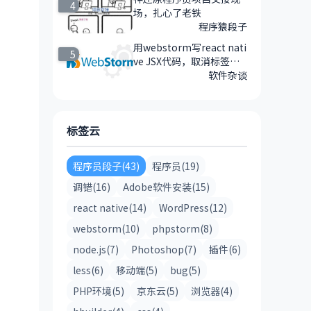
4
场，扎心了老铁
程序猿段子
用webstorm写react nati
5
ve JSX代码，取消标签默
认灰色背景的方法
软件杂谈
标签云
程序员段子(43)
程序员(19)
调错(16)
Adobe软件安装(15)
react native(14)
WordPress(12)
webstorm(10)
phpstorm(8)
node.js(7)
Photoshop(7)
插件(6)
less(6)
移动端(5)
bug(5)
PHP环境(5)
京东云(5)
浏览器(4)