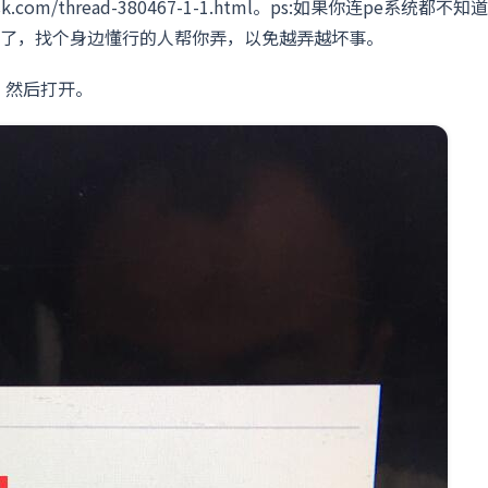
k.com/thread-380467-1-1.html。ps:如果你连pe系统都不知
了，找个身边懂行的人帮你弄，以免越弄越坏事。
+，然后打开。