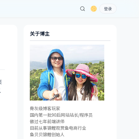
登录
关于博主
页
以
骨灰级博客玩家
国内第一批90后网站站长/程序员
做过七年前端讲师
安
目前从事锦鲤观赏鱼电商行业
鱼贝贝锦鲤创始人