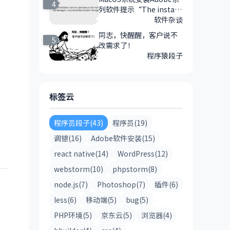
4
列软件提示“The installa
tion cannot continue as
软件杂谈
the installer file may be
同志，快醒醒，客户说不
5
damaged Download the
改需求了！
installer file again”错误
程序猿段子
的解决方案
标签云
程序员段子(43)
程序员(19)
调错(16)
Adobe软件安装(15)
react native(14)
WordPress(12)
webstorm(10)
phpstorm(8)
node.js(7)
Photoshop(7)
插件(6)
less(6)
移动端(5)
bug(5)
PHP环境(5)
京东云(5)
浏览器(4)