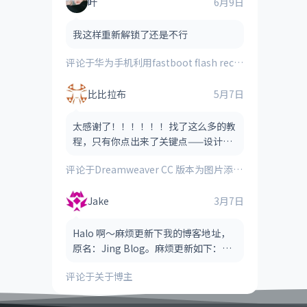
叶
6月9日
我这样重新解锁了还是不行
评论于
华为手机利用fastboot flash recovery_ramdisk **.img刷入的第三方recovery时提示“FAILED(remote:image verification error)”的解决方法
比比拉布
5月7日
太感谢了！！！！！！找了这么多的教
程，只有你点出来了关键点——设计视
图！！！！
评论于
Dreamweaver CC 版本为图片添加图像热点（图像地图）的方法
Jake
3月7日
Halo 啊～麻烦更新下我的博客地址，
原名：Jing Blog。麻烦更新如下：
Jake Blog（后缀可以省略，也可以保
评论于
关于博主
留，看哪个风格适合） 网址：htt