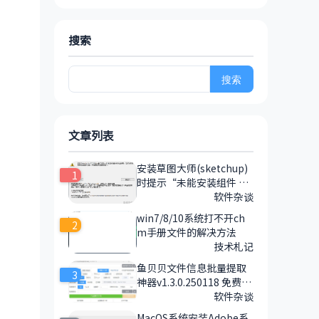
搜索
搜
索：
文章列表
安装草图大师(sketchup)
1
时提示“未能安装组件 Vis
ual C++ "14" 运行库 (x6
软件杂谈
4)，并显示下列错误消
win7/8/10系统打不开ch
2
息”错误的解决方法
m手册文件的解决方法
技术札记
鱼贝贝文件信息批量提取
3
神器v1.3.0.250118 免费|
绿色免安装|全功能离线版
软件杂谈
MacOS系统安装Adobe系