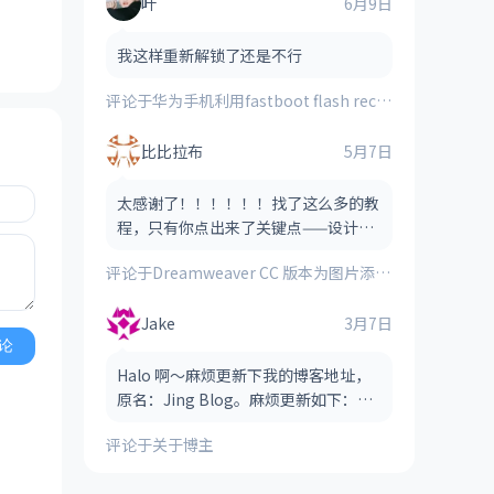
叶
6月9日
我这样重新解锁了还是不行
评论于
华为手机利用fastboot flash recovery_ramdisk **.img刷入的第三方recovery时提示“FAILED(remote:image verification error)”的解决方法
比比拉布
5月7日
太感谢了！！！！！！找了这么多的教
程，只有你点出来了关键点——设计视
图！！！！
评论于
Dreamweaver CC 版本为图片添加图像热点（图像地图）的方法
Jake
3月7日
论
Halo 啊～麻烦更新下我的博客地址，
原名：Jing Blog。麻烦更新如下：
Jake Blog（后缀可以省略，也可以保
评论于
关于博主
留，看哪个风格适合） 网址：htt