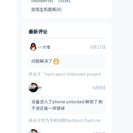
hbuilder(4)
css(4)
宝塔主机面板(4)
最新评论
一大堆
6月17日
问题解决了
评论于
“npm warn Unknown project config “electron_mirror”. This will stop working in the next major version of npm”的解决方案
叶
6月9日
设备进入了phone unlocked 解锁了 刷
不进还是一样错误
评论于
华为手机利用fastboot flash recovery_ramdisk **.img刷入的第三方recovery时提示“FAILED(remote:image verification error)”的解决方法