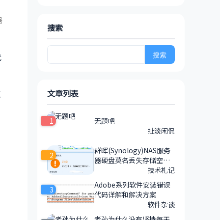
器
搜索
代
搜
索：
文章列表
点
1
无题吧
扯淡闲侃
群晖(Synology)NAS服务
2
器硬盘莫名丢失存储空间
的解决方法
技术札记
Adobe系列软件安装错误
3
代码详解和解决方案
软件杂谈
老孙为什么没有坚持每天