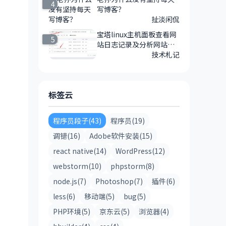
4
写博客？
扯淡闲侃
宝塔linux主机面板查看网
5
站日志记录及分析网站日
志的方法
技术札记
标签云
程序员段子(43)
程序员(19)
调错(16)
Adobe软件安装(15)
react native(14)
WordPress(12)
webstorm(10)
phpstorm(8)
node.js(7)
Photoshop(7)
插件(6)
less(6)
移动端(5)
bug(5)
PHP环境(5)
京东云(5)
浏览器(4)