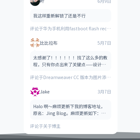
叶
6月9日
我这样重新解锁了还是不行
评论于
华为手机利用fastboot flash recovery_ramdisk **.img刷入的第三方recovery时提示“FAILED(remote:image verification error)”的解决方法
比比拉布
5月7日
太感谢了！！！！！！找了这么多的教
程，只有你点出来了关键点——设计视
图！！！！
评论于
Dreamweaver CC 版本为图片添加图像热点（图像地图）的方法
Jake
3月7日
Halo 啊～麻烦更新下我的博客地址，
原名：Jing Blog。麻烦更新如下：
Jake Blog（后缀可以省略，也可以保
评论于
关于博主
留，看哪个风格适合） 网址：htt