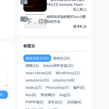
4
FAILED (remote: Flashin
g Unlock is not allowed )
玩儿机儿
错误的解决方法
给网站添加标题栏ico小图
5
标的方法
技术札记
标签云
程序员段子(43)
程序员(19)
调错(16)
Adobe软件安装(15)
react native(14)
WordPress(12)
webstorm(10)
phpstorm(8)
node.js(7)
Photoshop(7)
插件(6)
less(6)
移动端(5)
bug(5)
论
PHP环境(5)
京东云(5)
浏览器(4)