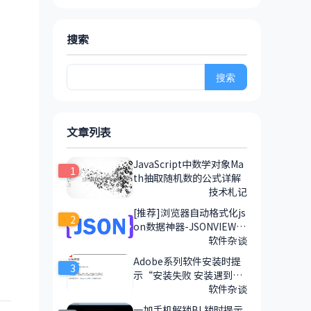
搜索
搜
索：
文章列表
JavaScript中数学对象Ma
1
th抽取随机数的公式详解
技术札记
[推荐]浏览器自动格式化js
2
on数据神器-JSONVIEW插
件
软件杂谈
Adobe系列软件安装时提
3
示“安装失败 安装遇到错
误”的解决方法
软件杂谈
一加手机解锁BL锁时提示