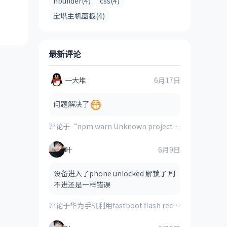
hbuilder(4)
css(4)
宝塔主机面板(4)
最新评论
一大堆
6月17日
问题解决了
评论于
“npm warn Unknown project config “electron_mirror”. This will stop working in the next major version of npm”的解决方案
叶
6月9日
设备进入了phone unlocked 解锁了 刷
不进还是一样错误
评论于
华为手机利用fastboot flash recovery_ramdisk **.img刷入的第三方recovery时提示“FAILED(remote:image verification error)”的解决方法