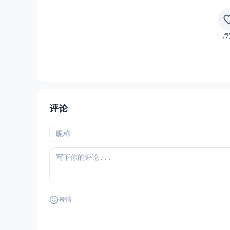
点
评论
表情