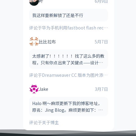
叶
6月9日
我这样重新解锁了还是不行
评论于
华为手机利用fastboot flash recovery_ramdisk **.img刷入的第三方recovery时提示“FAILED(remote:image verification error)”的解决方法
比比拉布
5月7日
太感谢了！！！！！！找了这么多的教
程，只有你点出来了关键点——设计视
图！！！！
评论于
Dreamweaver CC 版本为图片添加图像热点（图像地图）的方法
Jake
3月7日
Halo 啊～麻烦更新下我的博客地址，
原名：Jing Blog。麻烦更新如下：
Jake Blog（后缀可以省略，也可以保
评论于
关于博主
留，看哪个风格适合） 网址：htt