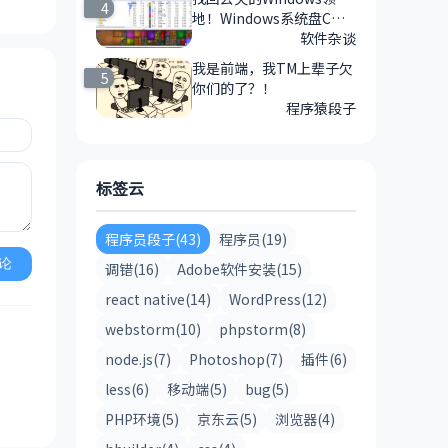
4
地！Windows系统盘C盘
清理神器-WizTree推荐
软件杂谈
我是前端，我TM上辈子欠
5
你们的了？！
程序猿段子
标签云
程序员段子(43)
程序员(19)
论
调错(16)
Adobe软件安装(15)
react native(14)
WordPress(12)
webstorm(10)
phpstorm(8)
node.js(7)
Photoshop(7)
插件(6)
less(6)
移动端(5)
bug(5)
PHP环境(5)
京东云(5)
浏览器(4)