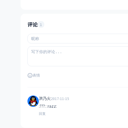
评论
1
表情
洪乃火
2017-11-15
:???: :razz:
回复