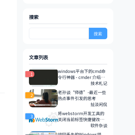
搜索
搜
索：
文章列表
windows平台下的cmd命
1
令行神器 - cmder 介绍与
安装
技术札记
老孙谈“师德”-最近一些
2
热点事件引发的思考
扯淡闲侃
将webstorm开发工具的
3
关闭当前标签快捷键改为c
trl+w的方法
软件杂谈
找回丢失的Windows领