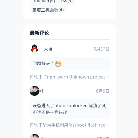
hbuilder(4)
css(4)
宝塔主机面板(4)
最新评论
一大堆
6月17日
问题解决了
评论于
“npm warn Unknown project config “electron_mirror”. This will stop working in the next major version of npm”的解决方案
叶
6月9日
设备进入了phone unlocked 解锁了 刷
不进还是一样错误
评论于
华为手机利用fastboot flash recovery_ramdisk **.img刷入的第三方recovery时提示“FAILED(remote:image verification error)”的解决方法