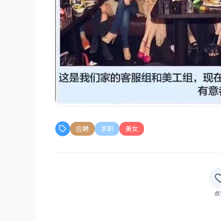
应聘
求职
美女
点