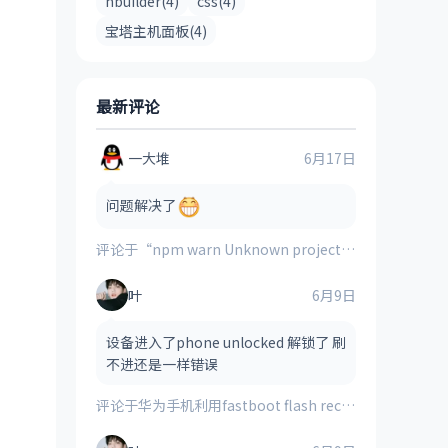
hbuilder(4)
css(4)
宝塔主机面板(4)
最新评论
一大堆
6月17日
问题解决了
评论于
“npm warn Unknown project config “electron_mirror”. This will stop working in the next major version of npm”的解决方案
叶
6月9日
设备进入了phone unlocked 解锁了 刷
不进还是一样错误
评论于
华为手机利用fastboot flash recovery_ramdisk **.img刷入的第三方recovery时提示“FAILED(remote:image verification error)”的解决方法