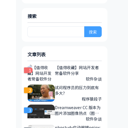
搜索
搜
索：
文章列表
【值得收藏】网站开发者
1
常备软件分享
软件杂谈
试问程序员的压力到底有
2
多大？
程序猿段子
Dreamweaver CC 版本为
3
图片添加图像热点（图像
地图）的方法
软件杂谈
phpstudy启动报错nginx: