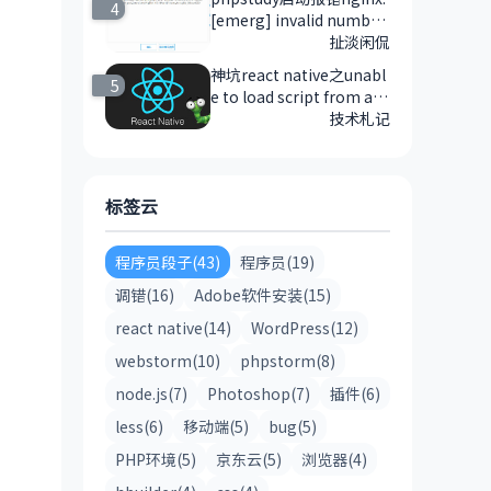
4
[emerg] invalid number
of arguments in "includ
扯淡闲侃
e" directive in 的解决方
神坑react native之unabl
5
法
e to load script from ass
ets 'index.android.bundl
技术札记
e'报错的解决方法
标签云
程序员段子(43)
程序员(19)
调错(16)
Adobe软件安装(15)
react native(14)
WordPress(12)
webstorm(10)
phpstorm(8)
node.js(7)
Photoshop(7)
插件(6)
less(6)
移动端(5)
bug(5)
PHP环境(5)
京东云(5)
浏览器(4)