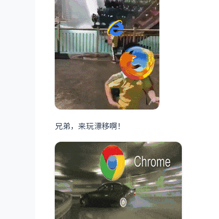
兄弟，来玩漂移啊！