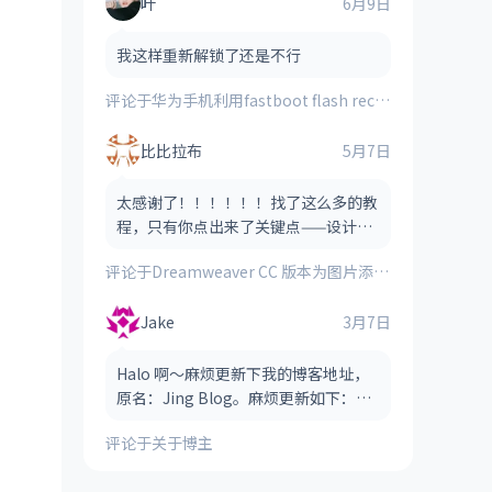
叶
6月9日
我这样重新解锁了还是不行
评论于
华为手机利用fastboot flash recovery_ramdisk **.img刷入的第三方recovery时提示“FAILED(remote:image verification error)”的解决方法
比比拉布
5月7日
太感谢了！！！！！！找了这么多的教
程，只有你点出来了关键点——设计视
图！！！！
评论于
Dreamweaver CC 版本为图片添加图像热点（图像地图）的方法
Jake
3月7日
Halo 啊～麻烦更新下我的博客地址，
原名：Jing Blog。麻烦更新如下：
Jake Blog（后缀可以省略，也可以保
评论于
关于博主
留，看哪个风格适合） 网址：htt