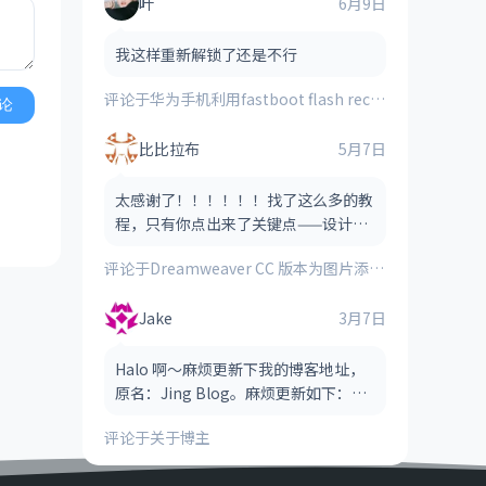
叶
6月9日
我这样重新解锁了还是不行
评论于
华为手机利用fastboot flash recovery_ramdisk **.img刷入的第三方recovery时提示“FAILED(remote:image verification error)”的解决方法
论
比比拉布
5月7日
太感谢了！！！！！！找了这么多的教
程，只有你点出来了关键点——设计视
图！！！！
评论于
Dreamweaver CC 版本为图片添加图像热点（图像地图）的方法
Jake
3月7日
Halo 啊～麻烦更新下我的博客地址，
原名：Jing Blog。麻烦更新如下：
Jake Blog（后缀可以省略，也可以保
评论于
关于博主
留，看哪个风格适合） 网址：htt