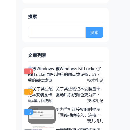
搜索
搜
索：
文章列表
被Windows BitLocker加
1
密后的磁盘或设备，取消
加密会丢失数据吗？
技术札记
关于某些笔记本安装显卡
2
驱动后系统颜色变为四位
的解决办法
技术札记
华为手机连接WIFI时提示
3
“网络拒绝接入，连接失
败”的一种原因和解决方
玩儿机儿
法
一些国外技术类软件国内