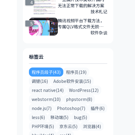
4
无法正常下载的解决方案
技术札记
腾讯视频平台下载方法，
5
专属QLV格式文件无损快
速提取MP4文件的方法
软件杂谈
标签云
程序员段子(43)
程序员(19)
调错(16)
Adobe软件安装(15)
react native(14)
WordPress(12)
webstorm(10)
phpstorm(8)
node.js(7)
Photoshop(7)
插件(6)
less(6)
移动端(5)
bug(5)
PHP环境(5)
京东云(5)
浏览器(4)