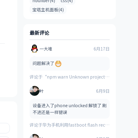
hbuilder(4)
css(4)
宝塔主机面板(4)
最新评论
一大堆
6月17日
问题解决了
评论于
“npm warn Unknown project config “electron_mirror”. This will stop working in the next major version of npm”的解决方案
叶
6月9日
设备进入了phone unlocked 解锁了 刷
不进还是一样错误
评论于
华为手机利用fastboot flash recovery_ramdisk **.img刷入的第三方recovery时提示“FAILED(remote:image verification error)”的解决方法